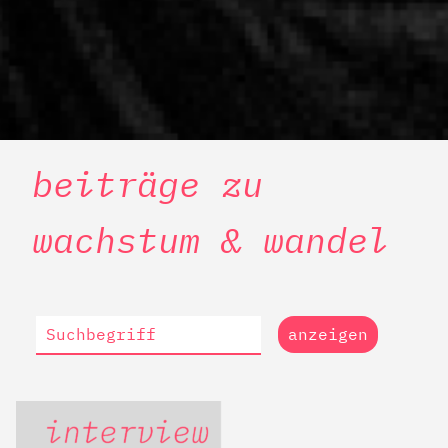
beiträge zu
wachstum & wandel
anzeigen