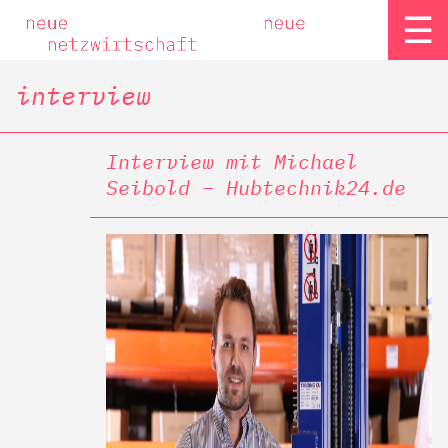
☰
interview
Interview mit Michael
Seibold – Hubtechnik24.de