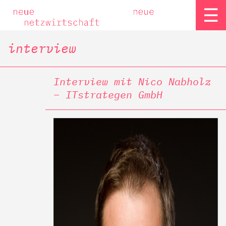
☰
interview
Interview mit Nico Nabholz
– ITstrategen GmbH