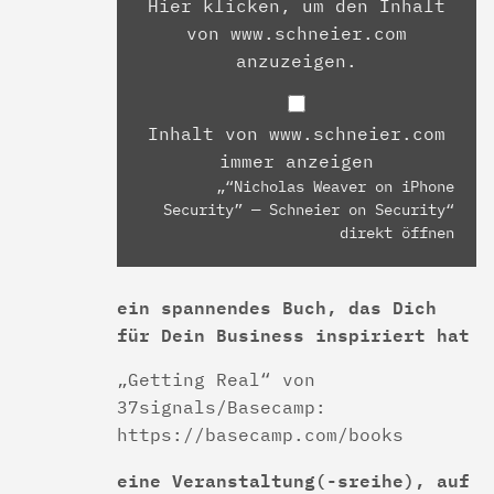
Hier klicken, um den Inhalt
von www.schneier.com
anzuzeigen.
Inhalt von www.schneier.com
immer anzeigen
„“Nicholas Weaver on iPhone
Security” — Schneier on Security“
direkt öffnen
ein spannendes Buch, das Dich
für Dein Business inspiriert hat
„Getting Real“ von
37signals/Basecamp:
https://basecamp.com/books
eine Veranstaltung(-sreihe), auf