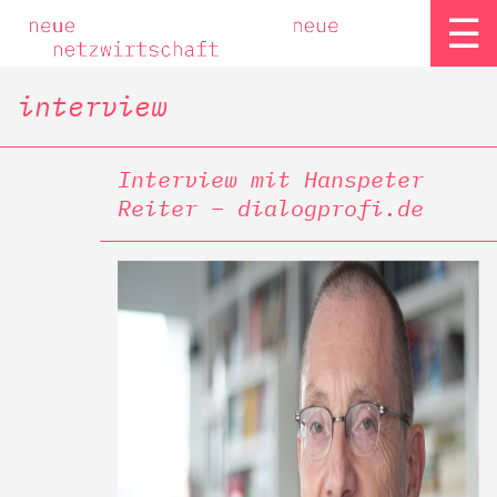
☰
interview
Interview mit Hanspeter
Reiter – dialogprofi.de