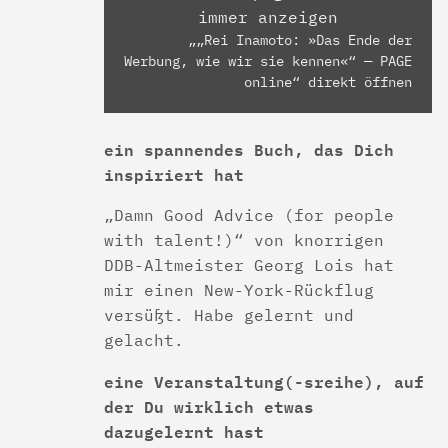
immer anzeigen
„„Rei Inamoto: »Das Ende der
Werbung, wie wir sie kennen«“ — PAGE
online“ direkt öffnen
ein spannendes Buch, das Dich
inspiriert hat
„Damn Good Advice (for people
with talent!)“ von knorrigen
DDB-Altmeister Georg Lois hat
mir einen New-York-Rückflug
versüßt. Habe gelernt und
gelacht.
eine Veranstaltung(-sreihe), auf
der Du wirklich etwas
dazugelernt hast