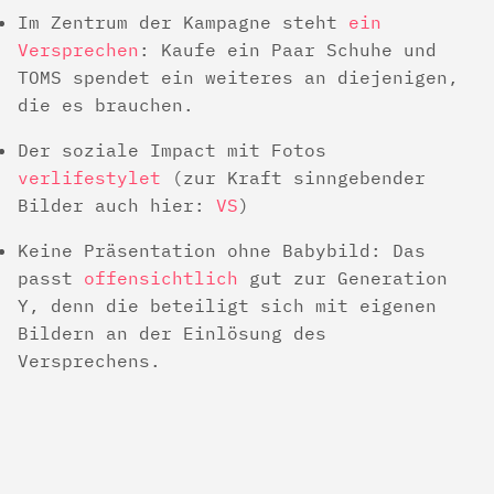
Im Zentrum der Kampagne steht
ein
Versprechen
: Kaufe ein Paar Schuhe und
TOMS spendet ein weiteres an diejenigen,
die es brauchen.
Der soziale Impact mit Fotos
verlifestylet
(zur Kraft sinngebender
Bilder auch hier:
VS
)
Keine Präsentation ohne Babybild: Das
passt
offensichtlich
gut zur Generation
Y, denn die beteiligt sich mit eigenen
Bildern an der Einlösung des
Versprechens.
Beitragsnavigation
Etwas mehr als inspiriert von:
9 Brands With Brilliant Facebook
Marketing