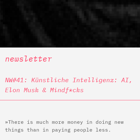
newsletter
NW#41: Künstliche Intelligenz: AI,
Elon Musk & Mindf*cks
There is much more money in doing new
things than in paying people less.