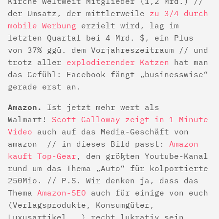
Kirche weltweit Mitglieder (1,2 Mrd.) //
der Umsatz, der mittlerweile
zu 3/4 durch
mobile Werbung
erzielt wird, lag im
letzten Quartal bei 4 Mrd. $, ein Plus
von 37% ggü. dem Vorjahreszeitraum // und
trotz aller
explodierender Katzen
hat man
das Gefühl: Facebook fängt „businesswise“
gerade erst an.
Amazon.
Ist jetzt mehr wert als
Walmart!
Scott Galloway zeigt in 1 Minute
Video
auch auf das Media-Geschäft von
amazon // in dieses Bild passt:
Amazon
kauft Top-Gear
, den größten Youtube-Kanal
rund um das Thema „Auto“ für kolportierte
250Mio. // P.S. Wir denken ja, dass das
Thema
Amazon-SEO
auch für einige von euch
(Verlagsprodukte, Konsumgüter,
Luxusartikel, …) recht lukrativ sein