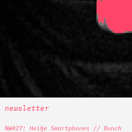
newsletter
NW#27: Heiße Smartphones // Bunch