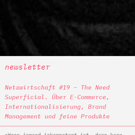
newsletter
Netzwirtschaft #19 – The Need
Superficial. Über E-Commerce,
Internationalisierung, Brand
Management und feine Produkte
Wenn jemand inkompetent ist, dann kann