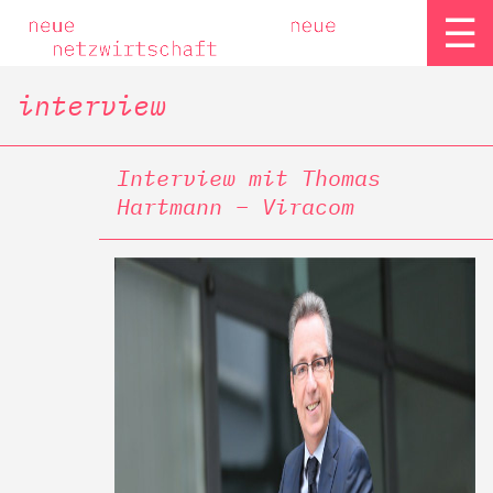
☰
interview
Interview mit Thomas
Hartmann – Viracom