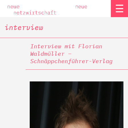
☰
interview
Interview mit Florian
Waldmüller –
Schnäppchenführer-Verlag