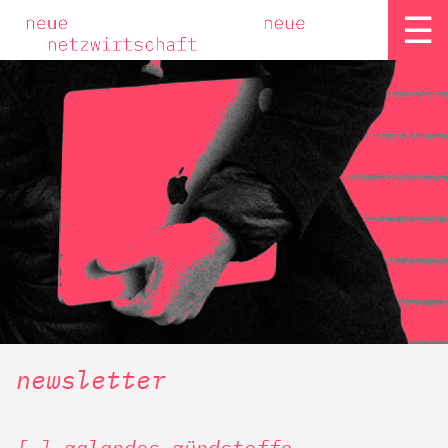
☰
newsletter
[ ] zalandos zündstoffe –